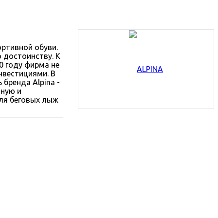
портивной обуви.
 достоинству. К
0 году фирма не
нвестициями. В
 бренда Alpina -
нную и
для беговых лыж