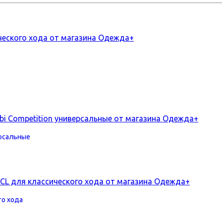
ерсальные
го хода