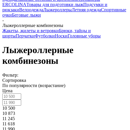
ERCOLINA
Товары для подготовки лыж
Подсумки и
рюкзаки
Велоодежда
Лыжероллеры
Летняя одежда
Спортивные
очки
Беговые лыжи
-
Лыжероллерные комбинезоны
Жакеты, жилеты и ветровки
Брюки, тайцы и
шорты
Перчатки
Футболки
Носки
Головные уборы
Лыжероллерные
комбинезоны
Фильтр:
Сортировка
По популярности (возрастание)
Цена
10 500
10 873
11 245
11 618
11 990