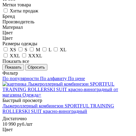
Метки товара
Хиты продаж
Бренд
Производитель
Материал
Цвет
Цвет
Размеры одежды
XS
S
M
L
XL
XXL
XXXL
Показать все
Показать
Сбросить
Фильтр
По популярности
По алфавиту
По цене
Быстрый просмотр
Лыжероллерный комбинезон SPORTFUL TRAINING
ROLLERSKI SUIT красно-виноградный
Достаточно
10 990
руб.
/шт
Цвет