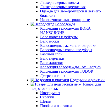
Лыжероллерные колеса
Лыжероллерные крепления
Одежда для лыжероллеров и летнего
биатлона
Наконечники лыжероллерные
Велоодежда
Коллекция велоодежды BORA
HANSGROHE
Вело шорты и рейтузы
Вело носки
Велосипедные жакеты и ветровки
Велосипедные головные уборы
Базовый слой
Вело перчатки
Вело жилетки
Коллекция велоодежды TotalEnergies
Коллекция велоодежды TUDOR
Джерси и топы
Подсумки и рюкзаки
Товары для
подготовки лыж
Инструмент
Скребки
Щетки
Пробки и растирки