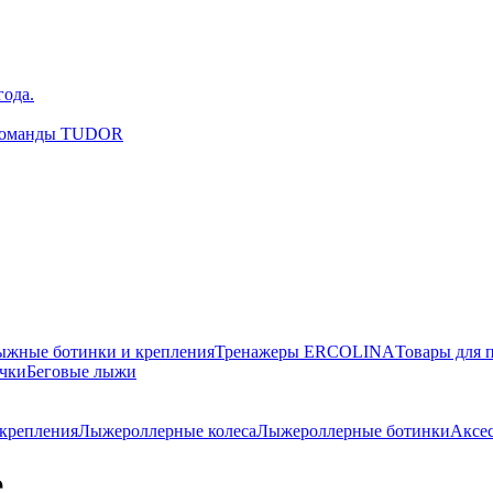
года.
окоманды TUDOR
ыжные ботинки и крепления
Тренажеры ERCOLINA
Товары для 
чки
Беговые лыжи
крепления
Лыжероллерные колеса
Лыжероллерные ботинки
Аксе
е