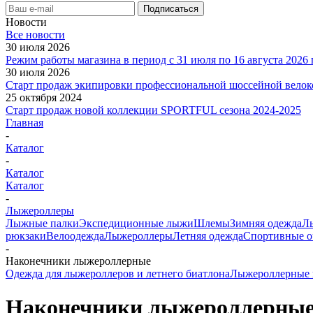
Новости
Все новости
30 июля 2026
Режим работы магазина в период с 31 июля по 16 августа 2026 
30 июля 2026
Старт продаж экипировки профессиональной шоссейной вел
25 октября 2024
Старт продаж новой коллекции SPORTFUL сезона 2024-2025
Главная
-
Каталог
-
Каталог
Каталог
-
Лыжероллеры
Лыжные палки
Экспедиционные лыжи
Шлемы
Зимняя одежда
Л
рюкзаки
Велоодежда
Лыжероллеры
Летняя одежда
Спортивные о
-
Наконечники лыжероллерные
Одежда для лыжероллеров и летнего биатлона
Лыжероллерные 
Наконечники лыжероллерны