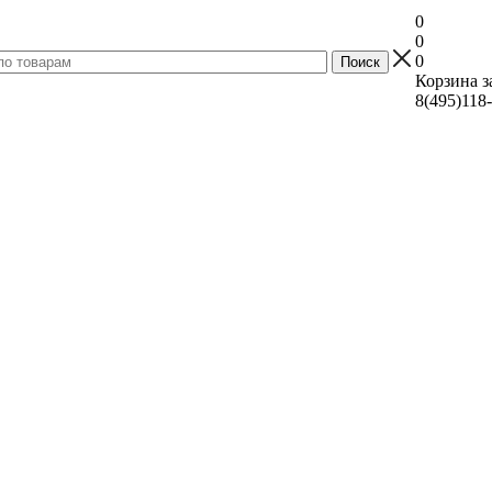
0
0
0
Корзина з
8(495)118