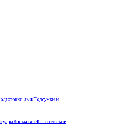
подготовки лыж
Подсумки и
ссуары
Коньковые
Классические