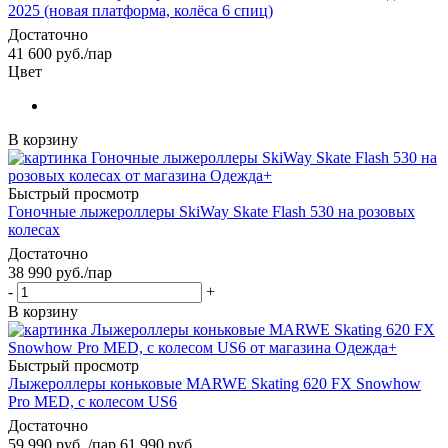
2025 (новая платформа, колёса 6 спиц)
Достаточно
41 600
руб.
/пар
Цвет
В корзину
Быстрый просмотр
Гоночные лыжероллеры SkiWay Skate Flash 530 на розовых
колесах
Достаточно
38 990
руб.
/пар
-
+
В корзину
Быстрый просмотр
Лыжероллеры коньковые MARWE Skating 620 FX Snowhow
Pro MED, с колесом US6
Достаточно
59 990
руб.
/пар
61 990
руб.