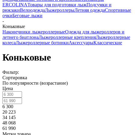
ERCOLINA
Товары для подготовки лыж
Подсумки и
рюкзаки
Велоодежда
Лыжероллеры
Летняя одежда
Спортивные
очки
Беговые лыжи
-
Коньковые
Наконечники лыжероллерные
Одежда для лыжероллеров и
летнего биатлона
Лыжероллерные крепления
Лыжероллерные
колеса
Лыжероллерные ботинки
Аксессуары
Классические
Коньковые
Фильтр:
Сортировка
По популярности (возрастание)
Цена
6 300
20 223
34 145
48 068
61 990
Метки товара