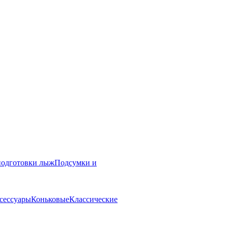
подготовки лыж
Подсумки и
сессуары
Коньковые
Классические