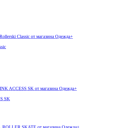
sic
SS SK