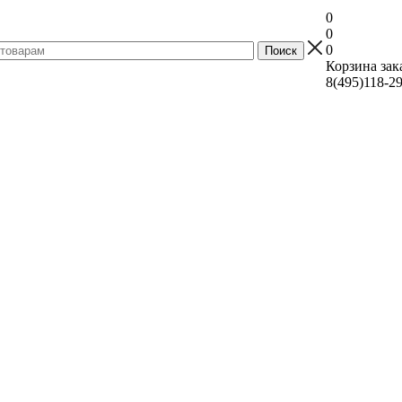
0
0
0
Корзина зак
8(495)118-2