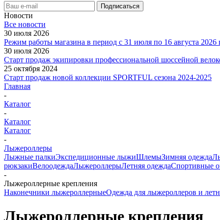
Новости
Все новости
30 июля 2026
Режим работы магазина в период с 31 июля по 16 августа 2026 
30 июля 2026
Старт продаж экипировки профессиональной шоссейной вел
25 октября 2024
Старт продаж новой коллекции SPORTFUL сезона 2024-2025
Главная
-
Каталог
-
Каталог
Каталог
-
Лыжероллеры
Лыжные палки
Экспедиционные лыжи
Шлемы
Зимняя одежда
Л
рюкзаки
Велоодежда
Лыжероллеры
Летняя одежда
Спортивные о
-
Лыжероллерные крепления
Наконечники лыжероллерные
Одежда для лыжероллеров и летн
Лыжероллерные крепления