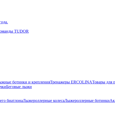
года.
окоманды TUDOR
ыжные ботинки и крепления
Тренажеры ERCOLINA
Товары для 
чки
Беговые лыжи
его биатлона
Лыжероллерные колеса
Лыжероллерные ботинки
Ак