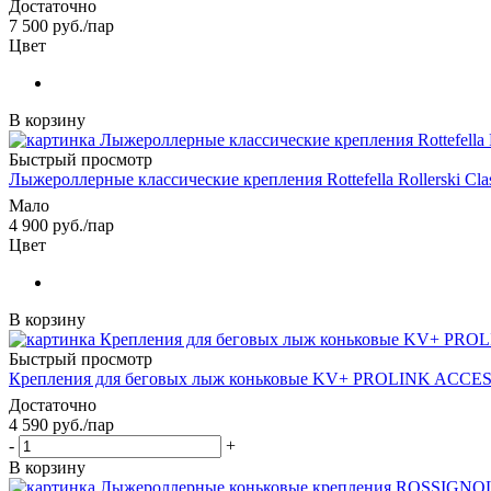
Достаточно
7 500
руб.
/пар
Цвет
В корзину
Быстрый просмотр
Лыжероллерные классические крепления Rottefella Rollerski Clas
Мало
4 900
руб.
/пар
Цвет
В корзину
Быстрый просмотр
Крепления для беговых лыж коньковые KV+ PROLINK ACCE
Достаточно
4 590
руб.
/пар
-
+
В корзину