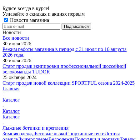
Будьте всегда в курсе!
Узнавайте о скидках и акциях первым
Новости магазина
Новости
Все новости
30 июля 2026
Режим работы магазина в период с 31 июля по 16 августа
2026 года.
30 июля 2026
Старт продаж экипировки профессиональной шоссейной
велокоманды TUDOR
25 октября 2024
Старт продаж новой коллекции SPORTFUL сезона 2024-2025
Главная
-
Каталог
-
Каталог
Каталог
-
Лыжные ботинки и крепления
Зимняя одежда
Беговые лыжи
Спортивные очки
Летняя
одежда
Лыжероллеры
Велоодежда
Подсумки и рюкзаки
Товары