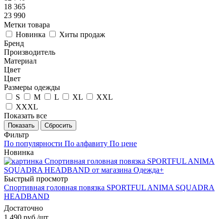
18 365
23 990
Метки товара
Новинка
Хиты продаж
Бренд
Производитель
Материал
Цвет
Цвет
Размеры одежды
S
M
L
XL
XXL
XXXL
Показать все
Показать
Сбросить
Фильтр
По популярности
По алфавиту
По цене
Новинка
Быстрый просмотр
Спортивная головная повязка SPORTFUL ANIMA SQUADRA
HEADBAND
Достаточно
1 490
руб.
/шт