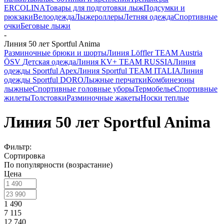
ERCOLINA
Товары для подготовки лыж
Подсумки и
рюкзаки
Велоодежда
Лыжероллеры
Летняя одежда
Спортивные
очки
Беговые лыжи
-
Линия 50 лет Sportful Anima
Разминочные брюки и шорты
Линия Löffler TEAM Austria
ÖSV
Детская одежда
Линия KV+ TEAM RUSSIA
Линия
одежды Sportful Apex
Линия Sportful TEAM ITALIA
Линия
одежды Sportful DORO
Лыжные перчатки
Комбинезоны
лыжные
Спортивные головные уборы
Термобелье
Спортивные
жилеты
Толстовки
Разминочные жакеты
Носки теплые
Линия 50 лет Sportful Anima
Фильтр:
Сортировка
По популярности (возрастание)
Цена
1 490
7 115
12 740