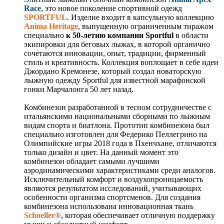
Race
, это новое поколение спортивной одежд
SPORTFUL
. Изделие входит в капсульную коллекцию
Anima Heritage
, выпущенную ограниченным тиражом
специально
к 50-летию компании
Sportful
в области
экипировки для беговых лыжах, в которой органично
сочетаются инновации, опыт, традиции, фирменный
стиль и креативность. Коллекция воплощает в себе идеи
Джордано Кремонезе, который создал новаторскую
лыжную одежду Sportful для известной марафонской
гонки Марчалонга 50 лет назад.
Комбинезон разработанной в тесном сотрудничестве с
итальянскими национальными сборными по лыжным
видам спорта и биатлона. Прототип комбинезона был
специально изготовлен для Федерико Пеллегрино на
Олимпийские игры 2018 года в Пхенчхане, отличаются
только дизайн и цвет. На данный момент это
комбинезон обладает самыми лучшими
аэродинамическими характеристиками среди аналогов.
Исключительный комфорт и воздухопроницаемость
являются результатом исследований, учитывающих
особенности организма спортсменов. Для создания
комбинезона использована инновационная ткань
Schoeller®
, которая обеспечивает отличную поддержку