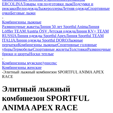
ERCOLINA
Товары для подготовки лыж
Подсумки и
рюкзаки
Велоодежда
Лыжероллеры
Летняя одежда
Спортивные
очки
Беговые лыжи
-
Комбинезоны лыжные
Разминочные жакеты
Линия 50 лет Sportful Anima
Линия
Löffler TEAM Austria ÖSV
Детская одежда
Линия KV+ TEAM
RUSSIA
Линия одежды Sportful Apex
Линия Sportful TEAM
ITALIA
Линия одежды Sportful DORO
Лыжные
перчатки
Комбинезоны лыжные
Спортивные головные
уборы
Термобелье
Спортивные жилеты
Толстовки
Разминочные
брюки и шорты
Носки теплые
-
Комбинезоны мужские/унисекс
Комбинезоны женские
-
Элитный лыжный комбинезон SPORTFUL ANIMA APEX
RACE
Элитный лыжный
комбинезон SPORTFUL
ANIMA APEX RACE