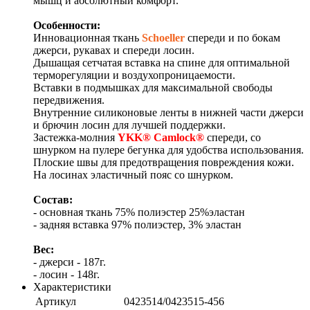
мышц и абсолютный комфорт.
Особенности:
Инновационная ткань
Schoeller
спереди и по бокам
джерси, рукавах и спереди лосин.
Дышащая сетчатая вставка на спине для оптимальной
терморегуляции и воздухопроницаемости.
Вставки в подмышках для максимальной свободы
передвижения.
Внутренние силиконовые ленты в нижней части джерси
и брючин лосин для лучшей поддержки.
Застежка-молния
YKK® Camlock®
спереди, со
шнурком на пулере бегунка для удобства использования.
Плоские швы для предотвращения повреждения кожи.
На лосинах эластичный пояс со шнурком.
Состав:
- основная ткань 75% полиэстер 25%эластан
- задняя вставка 97% полиэстер, 3% эластан
Вес:
- джерси - 187г.
- лосин - 148г.
Характеристики
Артикул
0423514/0423515-456