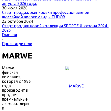
августа 2026 года.
30 июля 2026
Старт продаж экипировки профессиональной
шоссейной велокоманды TUDOR
25 октября 2024
Старт продаж новой коллекции SPORTFUL сезона 2024-
2025
Главная
-
Производители
MARWE
Marwe –
финская
компания,
которая с 1986
года
производит и
продает
премиальные
лыжероллеры
и