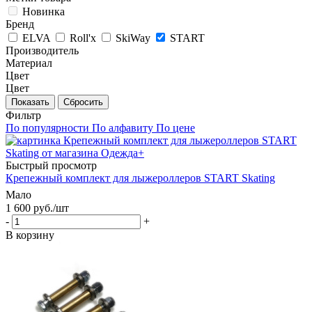
Новинка
Бренд
ELVA
Roll'x
SkiWay
START
Производитель
Материал
Цвет
Цвет
Показать
Сбросить
Фильтр
По популярности
По алфавиту
По цене
Быстрый просмотр
Крепежный комплект для лыжероллеров START Skating
Мало
1 600
руб.
/шт
-
+
В корзину