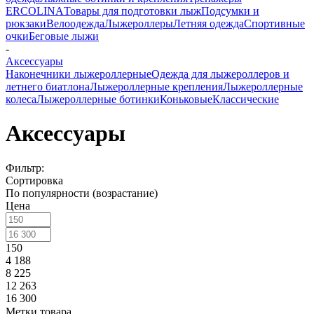
ERCOLINA
Товары для подготовки лыж
Подсумки и
рюкзаки
Велоодежда
Лыжероллеры
Летняя одежда
Спортивные
очки
Беговые лыжи
-
Аксессуары
Наконечники лыжероллерные
Одежда для лыжероллеров и
летнего биатлона
Лыжероллерные крепления
Лыжероллерные
колеса
Лыжероллерные ботинки
Коньковые
Классические
Аксессуары
Фильтр:
Сортировка
По популярности (возрастание)
Цена
150
4 188
8 225
12 263
16 300
Метки товара