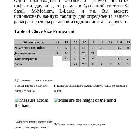
Одни производители обозначают размер перчаток
цифрами, другие дают размер в буквенной системе S-
Small, M-Medium, L-Large, и т.д. Вы можете
использовать данную таблицу для определения вашего
размера, перевода размеров из одной системы в другую.
Table of Glove Size Equivalents
Обхват руки
, см
10
13
15.2
16.5
18
19
20
21.6
23
Размер перчатки
, дюймы
4
5
6
6,5
7
7,5
8
8,5
9
Детские перчатки
S
M
L
XL
XL
-
-
-
-
Женские перчатки
-
XS
S
M
M
L
L
XL
XL
Unisex
-
-
XS
XS
S
S
M
M
L
А) Измерьте окружность ладони
в самом широком месте (без
Б) Измерьте дистанцию от конца среднего пальца до основания
большого пальца)
ладони
В) Для определения правильного
Д) Если вы левша, измерьте вашу левую руку
самое
размера используйте