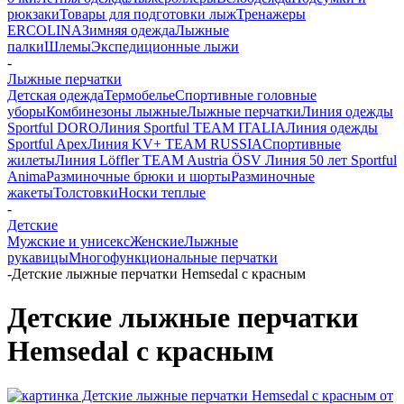
рюкзаки
Товары для подготовки лыж
Тренажеры
ERCOLINA
Зимняя одежда
Лыжные
палки
Шлемы
Экспедиционные лыжи
-
Лыжные перчатки
Детская одежда
Термобелье
Спортивные головные
уборы
Комбинезоны лыжные
Лыжные перчатки
Линия одежды
Sportful DORO
Линия Sportful TEAM ITALIA
Линия одежды
Sportful Apex
Линия KV+ TEAM RUSSIA
Спортивные
жилеты
Линия Löffler TEAM Austria ÖSV
Линия 50 лет Sportful
Anima
Разминочные брюки и шорты
Разминочные
жакеты
Толстовки
Носки теплые
-
Детские
Мужские и унисекс
Женские
Лыжные
рукавицы
Многофункциональные перчатки
-
Детские лыжные перчатки Hemsedal с красным
Детские лыжные перчатки
Hemsedal с красным