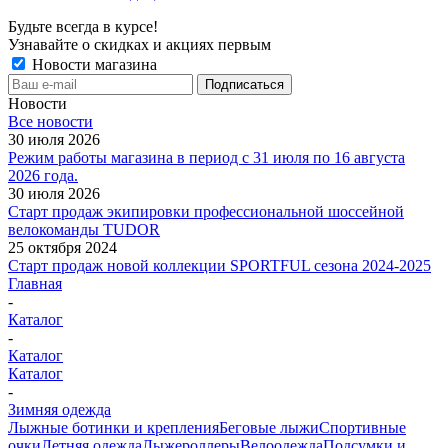
Будьте всегда в курсе!
Узнавайте о скидках и акциях первым
Новости магазина
Новости
Все новости
30 июля 2026
Режим работы магазина в период с 31 июля по 16 августа
2026 года.
30 июля 2026
Старт продаж экипировки профессиональной шоссейной
велокоманды TUDOR
25 октября 2024
Старт продаж новой коллекции SPORTFUL сезона 2024-2025
Главная
-
Каталог
-
Каталог
Каталог
-
Зимняя одежда
Лыжные ботинки и крепления
Беговые лыжи
Спортивные
очки
Летняя одежда
Лыжероллеры
Велоодежда
Подсумки и