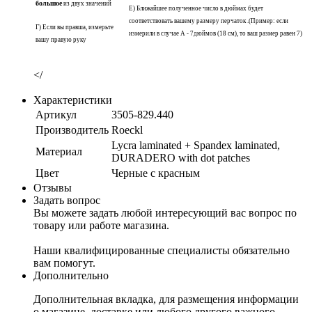
большое
из двух значений
Е) Ближайшее полученное число в дюймах будет
соответствовать вашему размеру перчаток .(Пример: если
Г) Если вы правша, измерьте
измерили в случае A - 7дюймов (18 см), то ваш размер равен 7)
вашу правую руку
</
Характеристики
Артикул
3505-829.440
Производитель
Roeckl
Lycra laminated + Spandex laminated,
Материал
DURADERO with dot patches
Цвет
Черные с красным
Отзывы
Задать вопрос
Вы можете задать любой интересующий вас вопрос по
товару или работе магазина.
Наши квалифицированные специалисты обязательно
вам помогут.
Дополнительно
Дополнительная вкладка, для размещения информации
о магазине, доставке или любого другого важного