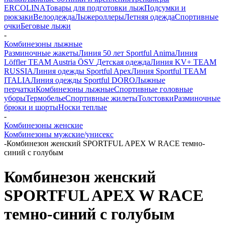
ERCOLINA
Товары для подготовки лыж
Подсумки и
рюкзаки
Велоодежда
Лыжероллеры
Летняя одежда
Спортивные
очки
Беговые лыжи
-
Комбинезоны лыжные
Разминочные жакеты
Линия 50 лет Sportful Anima
Линия
Löffler TEAM Austria ÖSV
Детская одежда
Линия KV+ TEAM
RUSSIA
Линия одежды Sportful Apex
Линия Sportful TEAM
ITALIA
Линия одежды Sportful DORO
Лыжные
перчатки
Комбинезоны лыжные
Спортивные головные
уборы
Термобелье
Спортивные жилеты
Толстовки
Разминочные
брюки и шорты
Носки теплые
-
Комбинезоны женские
Комбинезоны мужские/унисекс
-
Комбинезон женский SPORTFUL APEX W RACE темно-
синий с голубым
Комбинезон женский
SPORTFUL APEX W RACE
темно-синий с голубым