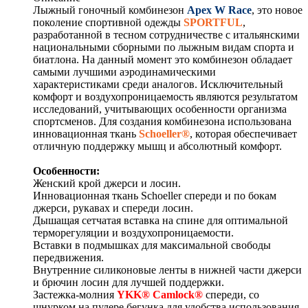
Лыжный гоночный комбинезон
Apex W Race
, это новое
поколение спортивной одежды
SPORTFUL
,
разработанной в тесном сотрудничестве с итальянскими
национальными сборными по лыжным видам спорта и
биатлона. На данный момент это комбинезон обладает
самыми лучшими аэродинамическими
характеристиками среди аналогов. Исключительный
комфорт и воздухопроницаемость являются результатом
исследований, учитывающих особенности организма
спортсменов. Для создания комбинезона использована
инновационная ткань
Schoeller®
, которая обеспечивает
отличную поддержку мышц и абсолютный комфорт.
Особенности:
Женский крой джерси и лосин.
Инновационная ткань Schoeller спереди и по бокам
джерси, рукавах и спереди лосин.
Дышащая сетчатая вставка на спине для оптимальной
терморегуляции и воздухопроницаемости.
Вставки в подмышках для максимальной свободы
передвижения.
Внутренние силиконовые ленты в нижней части джерси
и брючин лосин для лучшей поддержки.
Застежка-молния
YKK® Camlock®
спереди, со
шнурком на пулере бегунка для удобства использования.