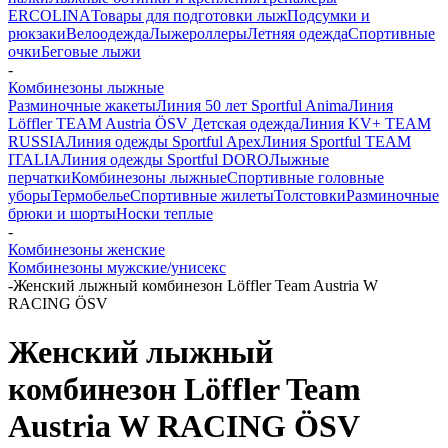
ERCOLINA
Товары для подготовки лыж
Подсумки и
рюкзаки
Велоодежда
Лыжероллеры
Летняя одежда
Спортивные
очки
Беговые лыжи
-
Комбинезоны лыжные
Разминочные жакеты
Линия 50 лет Sportful Anima
Линия
Löffler TEAM Austria ÖSV
Детская одежда
Линия KV+ TEAM
RUSSIA
Линия одежды Sportful Apex
Линия Sportful TEAM
ITALIA
Линия одежды Sportful DORO
Лыжные
перчатки
Комбинезоны лыжные
Спортивные головные
уборы
Термобелье
Спортивные жилеты
Толстовки
Разминочные
брюки и шорты
Носки теплые
-
Комбинезоны женские
Комбинезоны мужские/унисекс
-
Женский лыжный комбинезон Löffler Team Austria W
RACING ÖSV
Женский лыжный
комбинезон Löffler Team
Austria W RACING ÖSV