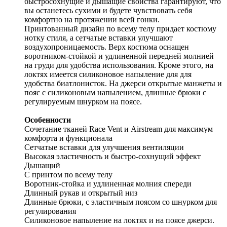
быстросохнущие и дышащие свойства гарантируют, что
вы останетесь сухими и будете чувствовать себя
комфортно на протяжении всей гонки.
Принтованный дизайн по всему телу придает костюму
нотку стиля, а сетчатые вставки улучшают
воздухопроницаемость. Верх костюма оснащен
воротником-стойкой и удлиненной передней молнией
на груди для удобства использования. Кроме этого, на
локтях имеется силиконовое напыление для для
удобства биатлонисток. На джерси открытые манжеты и
пояс с силиконовым напылением, длинные брюки с
регулируемым шнурком на поясе.
Особенности
Сочетание тканей Race Vent и Airstream для максимум
комфорта и функционала
Сетчатые вставки для улучшения вентиляции
Высокая эластичность и быстро-сохнущий эффект
Дышащий
С принтом по всему телу
Воротник-стойка и удлиненная молния спереди
Длинный рукав и открытый низ
Длинные брюки, с эластичным поясом со шнурком для
регулирования
Силиконовое напыление на локтях и на поясе джерси.