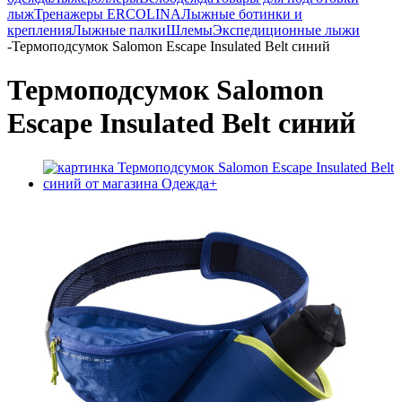
лыж
Тренажеры ERCOLINA
Лыжные ботинки и
крепления
Лыжные палки
Шлемы
Экспедиционные лыжи
-
Термоподсумок Salomon Escape Insulated Belt синий
Термоподсумок Salomon
Escape Insulated Belt синий