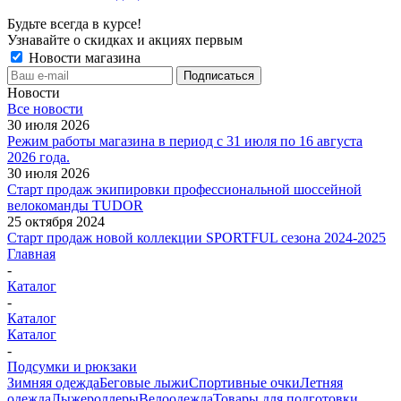
Будьте всегда в курсе!
Узнавайте о скидках и акциях первым
Новости магазина
Новости
Все новости
30 июля 2026
Режим работы магазина в период с 31 июля по 16 августа
2026 года.
30 июля 2026
Старт продаж экипировки профессиональной шоссейной
велокоманды TUDOR
25 октября 2024
Старт продаж новой коллекции SPORTFUL сезона 2024-2025
Главная
-
Каталог
-
Каталог
Каталог
-
Подсумки и рюкзаки
Зимняя одежда
Беговые лыжи
Спортивные очки
Летняя
одежда
Лыжероллеры
Велоодежда
Товары для подготовки