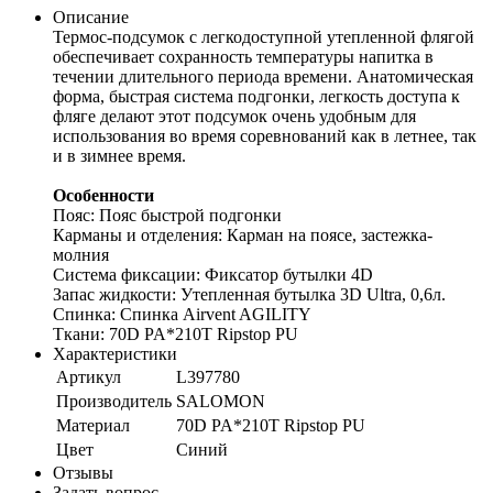
Описание
Термос-подсумок с легкодоступной утепленной флягой
обеспечивает сохранность температуры напитка в
течении длительного периода времени. Анатомическая
форма, быстрая система подгонки, легкость доступа к
фляге делают этот подсумок очень удобным для
использования во время соревнований как в летнее, так
и в зимнее время.
Особенности
Пояс: Пояс быстрой подгонки
Карманы и отделения: Карман на поясе, застежка-
молния
Система фиксации: Фиксатор бутылки 4D
Запас жидкости: Утепленная бутылка 3D Ultra, 0,6л.
Спинка: Спинка Airvent AGILITY
Ткани: 70D PA*210T Ripstop PU
Характеристики
Артикул
L397780
Производитель
SALOMON
Материал
70D PA*210T Ripstop PU
Цвет
Синий
Отзывы
Задать вопрос