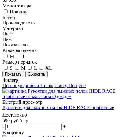
Метки товара
Новинка
Бренд
Производитель
Материал
Цвет
Цвет
Показать все
Размеры одежды
M
L
Размер перчаток
S
M
L
XL
Показать
Сбросить
Фильтр
По популярности
По алфавиту
По цене
Быстрый просмотр
Рукоятки для лыжных палок HIDE RACE пробковые
Достаточно
590
руб.
/пар
-
+
В корзину