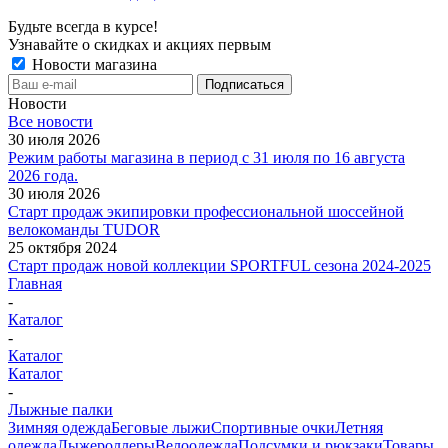
Будьте всегда в курсе!
Узнавайте о скидках и акциях первым
Новости магазина
Новости
Все новости
30 июля 2026
Режим работы магазина в период с 31 июля по 16 августа
2026 года.
30 июля 2026
Старт продаж экипировки профессиональной шоссейной
велокоманды TUDOR
25 октября 2024
Старт продаж новой коллекции SPORTFUL сезона 2024-2025
Главная
-
Каталог
-
Каталог
Каталог
-
Лыжные палки
Зимняя одежда
Беговые лыжи
Спортивные очки
Летняя
одежда
Лыжероллеры
Велоодежда
Подсумки и рюкзаки
Товары