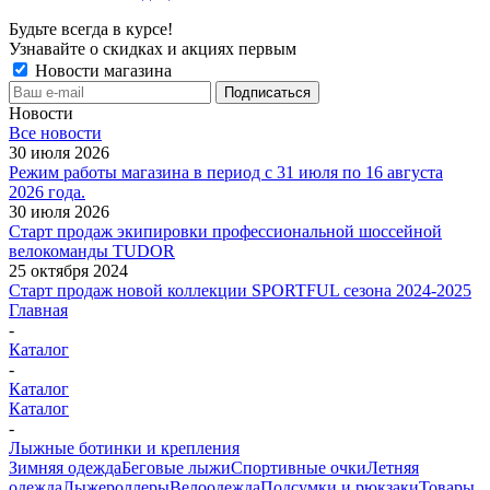
Будьте всегда в курсе!
Узнавайте о скидках и акциях первым
Новости магазина
Новости
Все новости
30 июля 2026
Режим работы магазина в период с 31 июля по 16 августа
2026 года.
30 июля 2026
Старт продаж экипировки профессиональной шоссейной
велокоманды TUDOR
25 октября 2024
Старт продаж новой коллекции SPORTFUL сезона 2024-2025
Главная
-
Каталог
-
Каталог
Каталог
-
Лыжные ботинки и крепления
Зимняя одежда
Беговые лыжи
Спортивные очки
Летняя
одежда
Лыжероллеры
Велоодежда
Подсумки и рюкзаки
Товары