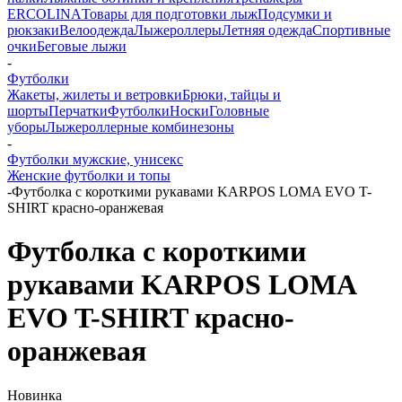
ERCOLINA
Товары для подготовки лыж
Подсумки и
рюкзаки
Велоодежда
Лыжероллеры
Летняя одежда
Спортивные
очки
Беговые лыжи
-
Футболки
Жакеты, жилеты и ветровки
Брюки, тайцы и
шорты
Перчатки
Футболки
Носки
Головные
уборы
Лыжероллерные комбинезоны
-
Футболки мужские, унисекс
Женские футболки и топы
-
Футболка с короткими рукавами KARPOS LOMA EVO T-
SHIRT красно-оранжевая
Футболка с короткими
рукавами KARPOS LOMA
EVO T-SHIRT красно-
оранжевая
Новинка